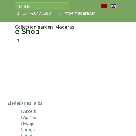
+371-26475398
info@madaras.lv
Collection garden `Madaras`
e-Shop
Ziedēšanas laiks
Atcelt
Aprīlis
Maijs
Jūnijs
Jūlijs