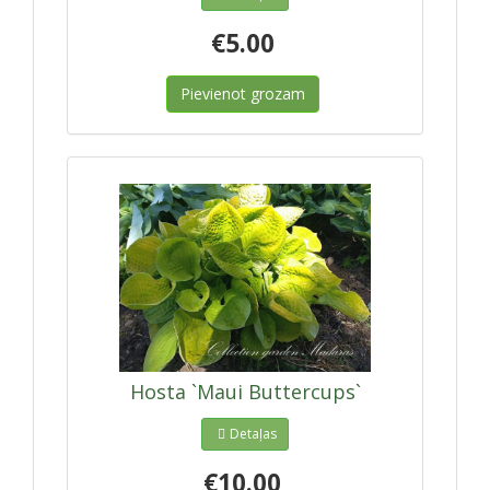
€5.00
Pievienot grozam
Hosta `Maui Buttercups`
Detaļas
€10.00