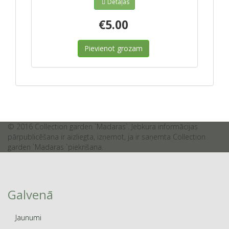
Detaļas
€5.00
Pievienot grozam
© 2016 Collection garden `Madaras`. Jebkura informācijas
pārpublicēšana ir aizliegta, izņemot, ja ir saņemta Collection
garden `Madaras `piekrišana.
Galvenā
Jaunumi