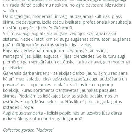
un rada dārzā patīkamu noskaņu no agra pavasara līdz rudens
salnām.
Daudzgadīgas, modernas un viegli audzējamas kultūras, plašs
šķirņu piedāvājums, izcila stādu kvalitāte, profesionāla konsultācija
un stādu piegāde Jums ērtākā veidā.
Visi mūsu augi aug atklātā augsnē, veidojot kvalitatīvu sakņu
sistēmu. Netiek lietoti ķīmiski augu augšanas stimulatori, augšanas
paātrinātāji vai kādas citas videi kaitīgas vielas.
Bagātīga ziedēšana maijā, jūnijā- peonijas, Sibīrijas īrisi,
martagonlilijas, jūlijā, augustā - lilijas, dienziedes. Šo kultūru augi
piemēroti gan vienkāršai un estētiskai lauku ainavai, gan modernai
pilsētvidei.
Galvenais darba virziens - selekcijas darbs- jaunu šķirņu radīšana,
kā arī maz izplatītu, ekskluzīvu daudzgadīgu augu audzēšana un
pavairošana. Lepojamies ar plašo Sibīrijas īrisu un peoniju
kolekciju, kuras sortimentā pārstāvētas jaunākās pasaules
šķirnes. Piedalāmies lielākajos Latvijas stādu pasākumos un
izstādēs Eiropā. Mūsu selekcionētās liliju šķirnes ir godalgotas
izstādēs Eiropā.
Augi ārpus standarta - lieliski papildinās un uzsvērs Jūsu dārza
individuālo gaisotni daudzu gadu garumā.
Collection garden `Madaras`