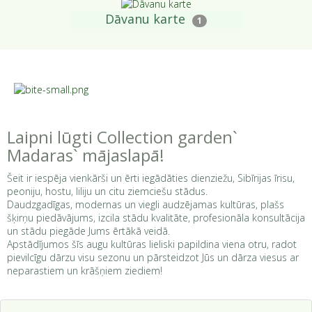
Dāvanu karte
1
Laipni lūgti Collection garden`
Madaras` mājaslapā!
Šeit ir iespēja vienkārši un ērti iegādāties dienziežu, Sibīrijas īrisu,
peoniju, hostu, liliju un citu ziemciešu stādus.
Daudzgadīgas, modernas un viegli audzējamas kultūras, plašs
šķirņu piedāvājums, izcila stādu kvalitāte, profesionāla konsultācija
un stādu piegāde Jums ērtākā veidā.
Apstādījumos šīs augu kultūras lieliski papildina viena otru, radot
pievilcīgu dārzu visu sezonu un pārsteidzot Jūs un dārza viesus ar
neparastiem un krāšņiem ziediem!