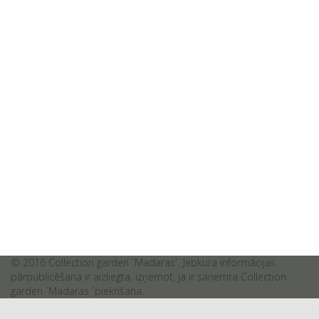
© 2016 Collection garden `Madaras`. Jebkura informācijas
pārpublicēšana ir aizliegta, izņemot, ja ir saņemta Collection
garden `Madaras `piekrišana.