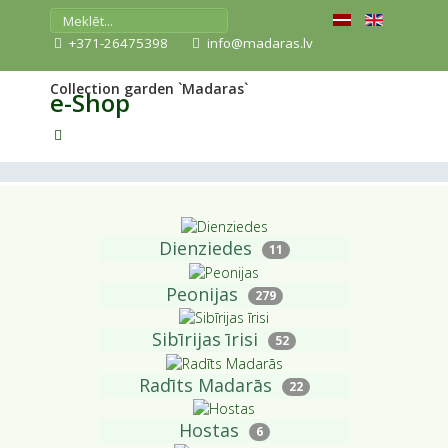
+371-26475398
info@madaras.lv
Collection garden `Madaras`
e-Shop
Dienziedes
11
Peonijas
279
Sibīrijas īrisi
52
Radīts Madarās
22
Hostas
6