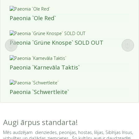
Paeonia `Ole Red`
Paeonia `Grüne Knospe` SOLD OUT
Paeonia `Karnevāla Taktis`
Paeonia `Schwertleite`
Augi ārpus standarta!
Mēs audzējam dienziedes, peonijas, hostas, lilijas, Sibīrijas īrisus,
vizbulītes un dažādas ziemcietes. Šo kultūru augi ir daudzgadīgi