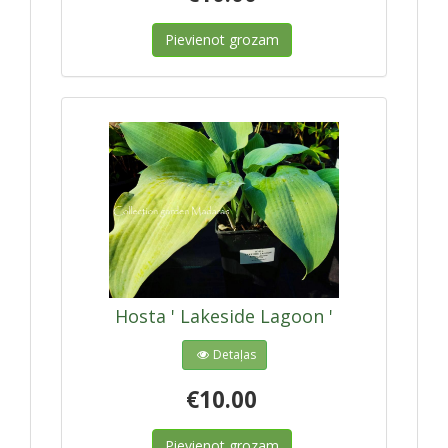
Pievienot grozam
Hosta ' Lakeside Lagoon '
Detaļas
€10.00
Pievienot grozam