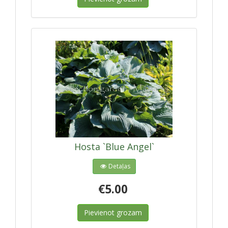
Hosta `Blue Angel`
Detaļas
€5.00
Pievienot grozam