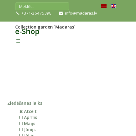
+371-26475398
info@madaras.lv
Collection garden `Madaras`
e-Shop
Ziedēšanas laiks
Atcelt
Aprīlis
Maijs
Jūnijs
Jūlijs