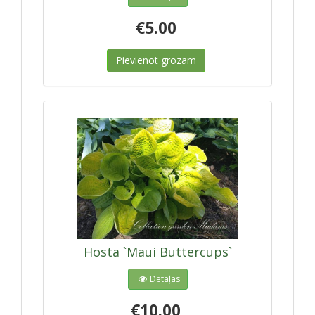
€5.00
Pievienot grozam
Hosta `Maui Buttercups`
Detaļas
€10.00