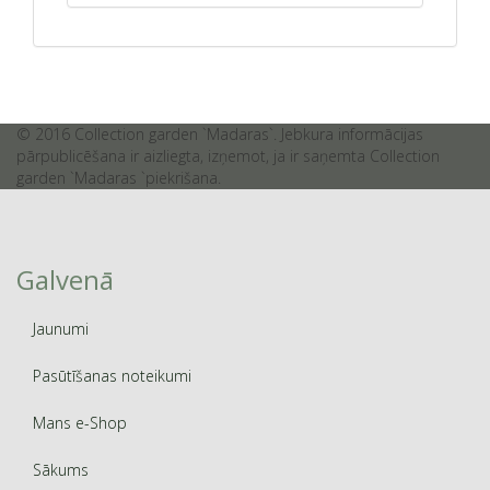
© 2016 Collection garden `Madaras`. Jebkura informācijas
pārpublicēšana ir aizliegta, izņemot, ja ir saņemta Collection
garden `Madaras `piekrišana.
Galvenā
Jaunumi
Pasūtīšanas noteikumi
Mans e-Shop
Sākums