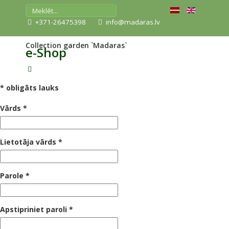
+371-26475398
info@madaras.lv
Collection garden `Madaras`
e-Shop
*
obligāts lauks
Vārds
*
Lietotāja vārds
*
Parole
*
Apstipriniet paroli
*