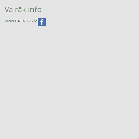
Vairāk info
www.madaras.lv