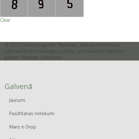
Clear
© 2016 Collection garden `Madaras`. Jebkura informācijas
pārpublicēšana ir aizliegta, izņemot, ja ir saņemta Collection
garden `Madaras `piekrišana.
Galvenā
Jaunumi
Pasūtīšanas noteikumi
Mans e-Shop