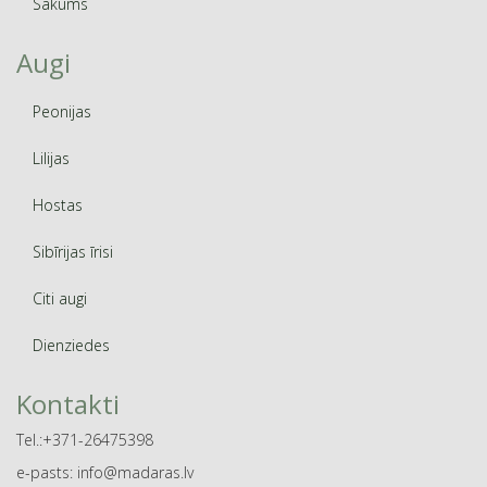
Sākums
Augi
Peonijas
Lilijas
Hostas
Sibīrijas īrisi
Citi augi
Dienziedes
Kontakti
Tel.:+371-26475398
e-pasts: info@madaras.lv