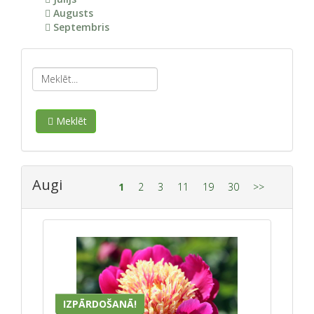
Augusts
Septembris
Meklēt
Augi
1
2
3
11
19
30
>>
IZPĀRDOŠANĀ!