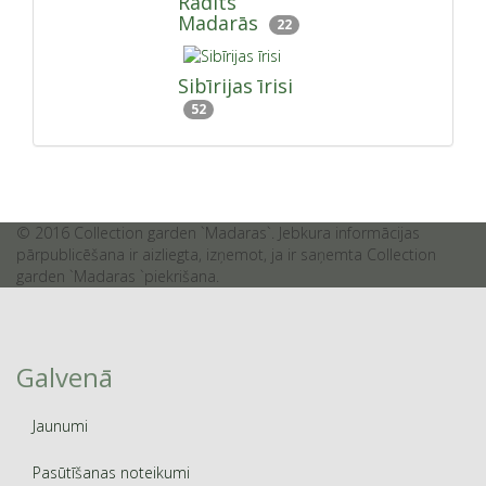
Radīts
Madarās
22
Sibīrijas īrisi
52
© 2016 Collection garden `Madaras`. Jebkura informācijas
pārpublicēšana ir aizliegta, izņemot, ja ir saņemta Collection
garden `Madaras `piekrišana.
Galvenā
Jaunumi
Pasūtīšanas noteikumi