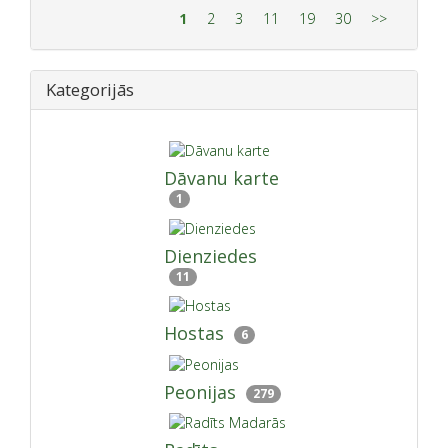
1
2
3
11
19
30
>>
Kategorijās
Dāvanu karte
1
Dienziedes
11
Hostas
6
Peonijas
279