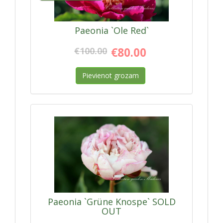
Paeonia `Ole Red`
€100.00
€80.00
Pievienot grozam
Paeonia `Grüne Knospe` SOLD
OUT