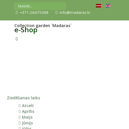
+371-26475398
info@madaras.lv
Collection garden `Madaras`
e-Shop
Ziedēšanas laiks
Atcelt
Aprīlis
Maijs
Jūnijs
Jūlijs