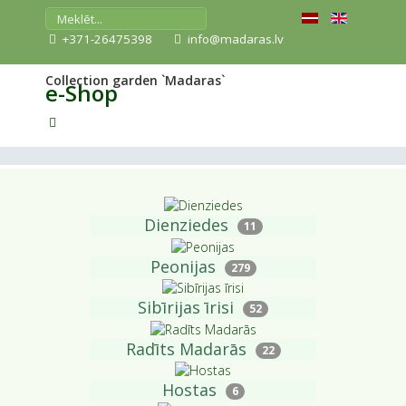
+371-26475398
info@madaras.lv
Collection garden `Madaras`
e-Shop
Dienziedes
11
Peonijas
279
Sibīrijas īrisi
52
Radīts Madarās
22
Hostas
6