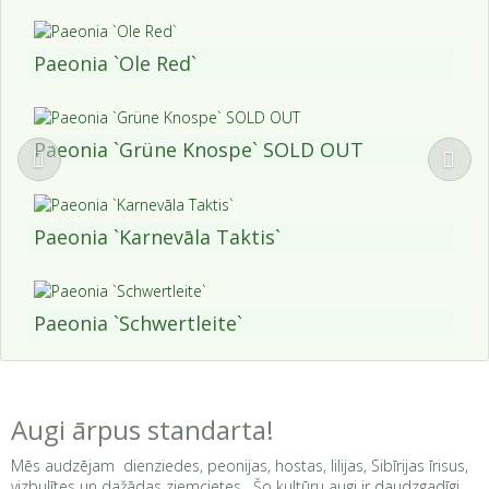
Paeonia `Ole Red`
Paeonia `Grüne Knospe` SOLD OUT
Paeonia `Karnevāla Taktis`
Paeonia `Schwertleite`
Augi ārpus standarta!
Mēs audzējam dienziedes, peonijas, hostas, lilijas, Sibīrijas īrisus,
vizbulītes un dažādas ziemcietes. Šo kultūru augi ir daudzgadīgi