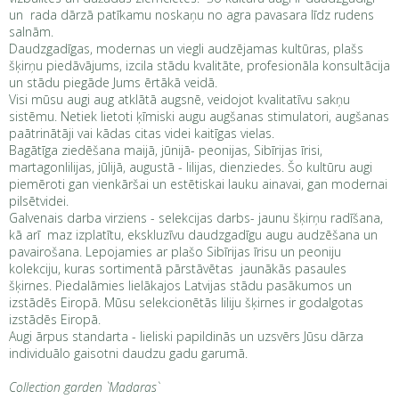
un rada dārzā patīkamu noskaņu no agra pavasara līdz rudens
salnām.
Daudzgadīgas, modernas un viegli audzējamas kultūras, plašs
šķirņu piedāvājums, izcila stādu kvalitāte, profesionāla konsultācija
un stādu piegāde Jums ērtākā veidā.
Visi mūsu augi aug atklātā augsnē, veidojot kvalitatīvu sakņu
sistēmu. Netiek lietoti ķīmiski augu augšanas stimulatori, augšanas
paātrinātāji vai kādas citas videi kaitīgas vielas.
Bagātīga ziedēšana maijā, jūnijā- peonijas, Sibīrijas īrisi,
martagonlilijas, jūlijā, augustā - lilijas, dienziedes. Šo kultūru augi
piemēroti gan vienkāršai un estētiskai lauku ainavai, gan modernai
pilsētvidei.
Galvenais darba virziens - selekcijas darbs- jaunu šķirņu radīšana,
kā arī maz izplatītu, ekskluzīvu daudzgadīgu augu audzēšana un
pavairošana. Lepojamies ar plašo Sibīrijas īrisu un peoniju
kolekciju, kuras sortimentā pārstāvētas jaunākās pasaules
šķirnes. Piedalāmies lielākajos Latvijas stādu pasākumos un
izstādēs Eiropā. Mūsu selekcionētās liliju šķirnes ir godalgotas
izstādēs Eiropā.
Augi ārpus standarta - lieliski papildinās un uzsvērs Jūsu dārza
individuālo gaisotni daudzu gadu garumā.
Collection garden `Madaras`