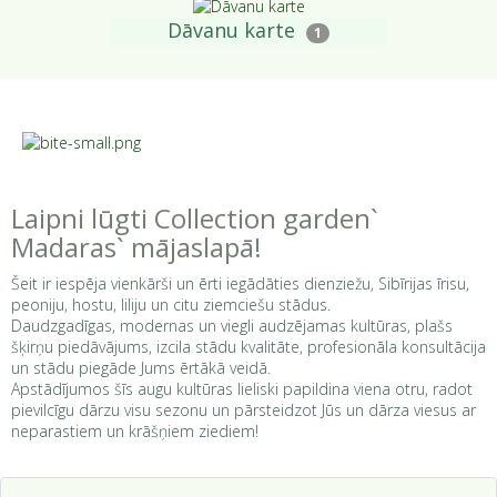
Dāvanu karte
1
Laipni lūgti Collection garden`
Madaras` mājaslapā!
Šeit ir iespēja vienkārši un ērti iegādāties dienziežu, Sibīrijas īrisu,
peoniju, hostu, liliju un citu ziemciešu stādus.
Daudzgadīgas, modernas un viegli audzējamas kultūras, plašs
šķirņu piedāvājums, izcila stādu kvalitāte, profesionāla konsultācija
un stādu piegāde Jums ērtākā veidā.
Apstādījumos šīs augu kultūras lieliski papildina viena otru, radot
pievilcīgu dārzu visu sezonu un pārsteidzot Jūs un dārza viesus ar
neparastiem un krāšņiem ziediem!