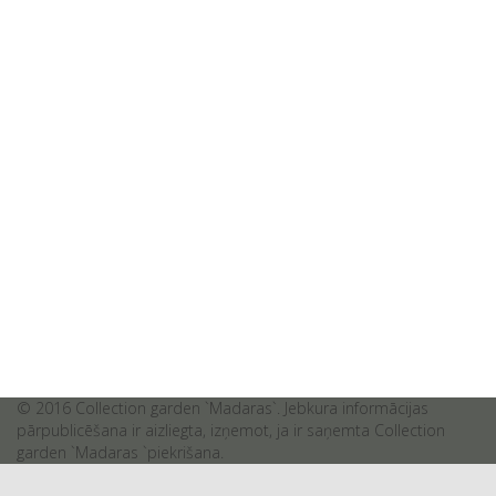
© 2016 Collection garden `Madaras`. Jebkura informācijas
pārpublicēšana ir aizliegta, izņemot, ja ir saņemta Collection
garden `Madaras `piekrišana.