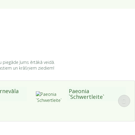
du piegāde Jums ērtākā veidā.
arastiem un krāšņiem ziediem!
rnevāla
Paeonia
`Schwertleite`