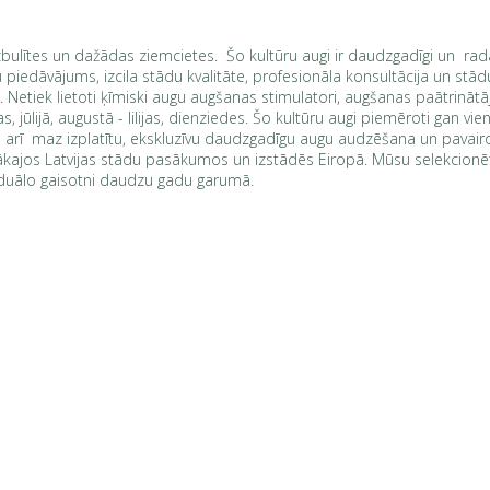
s, vizbulītes un dažādas ziemcietes. Šo kultūru augi ir daudzgadīgi un
piedāvājums, izcila stādu kvalitāte, profesionāla konsultācija un stā
Netiek lietoti ķīmiski augu augšanas stimulatori, augšanas paātrinātāji 
jas, jūlijā, augustā - lilijas, dienziedes. Šo kultūru augi piemēroti gan v
kā arī maz izplatītu, ekskluzīvu daudzgadīgu augu audzēšana un pavairo
kajos Latvijas stādu pasākumos un izstādēs Eiropā. Mūsu selekcionētās 
ividuālo gaisotni daudzu gadu garumā.