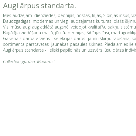
Augi ārpus standarta!
Mēs audzējam dienziedes, peonijas, hostas, lilijas, Sibīrijas īrisu
Daudzgadīgas, modernas un viegli audzējamas kultūras, plašs šķirņu 
Visi mūsu augi aug atklātā augsnē, veidojot kvalitatīvu sakņu sistēmu. 
Bagātīga ziedēšana maijā, jūnijā- peonijas, Sibīrijas īrisi, martagonlili
Galvenais darba virziens - selekcijas darbs- jaunu šķirņu radīšana, 
sortimentā pārstāvētas jaunākās pasaules šķirnes. Piedalāmies lielā
Augi ārpus standarta - lieliski papildinās un uzsvērs Jūsu dārza ind
Collection garden `Madaras`