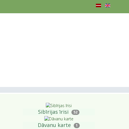
Sibīrijas īrisi
52
Dāvanu karte
1