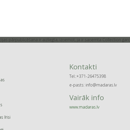
jas pārpublicēšana ir aizliegta, izņemot, ja ir saņemta Collection gar
Kontakti
Tel.:+371-26475398
jas
e-pasts: info@madaras.lv
Vairāk info
s
www.madaras.lv
as īrisi
ugi