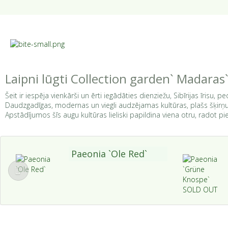
Laipni lūgti Collection garden` Madaras
Šeit ir iespēja vienkārši un ērti iegādāties dienziežu, Sibīrijas īrisu, pe
Daudzgadīgas, modernas un viegli audzējamas kultūras, plašs šķirņu 
Apstādījumos šīs augu kultūras lieliski papildina viena otru, radot 
Paeonia `Ole Red`