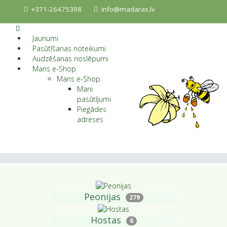
+371-26475398
info@madaras.lv
Jaunumi
Pasūtīšanas noteikumi
Audzēšanas noslēpumi
Mans e-Shop
Mans e-Shop
Mani
pasūtījumi
Piegādes
adreses
Peonijas
279
Hostas
6