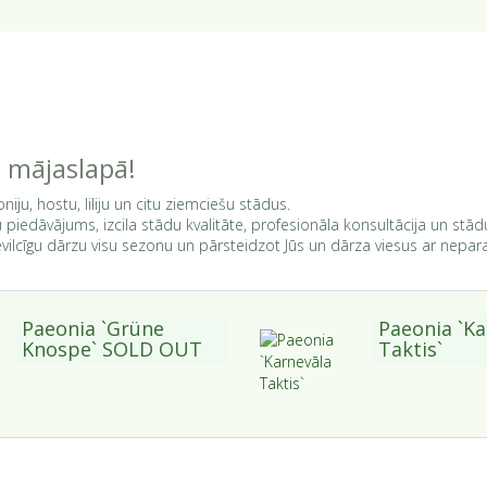
` mājaslapā!
oniju, hostu, liliju un citu ziemciešu stādus.
piedāvājums, izcila stādu kvalitāte, profesionāla konsultācija un stā
pievilcīgu dārzu visu sezonu un pārsteidzot Jūs un dārza viesus ar nep
Paeonia `Grüne
Paeonia `Ka
Knospe` SOLD OUT
Taktis`