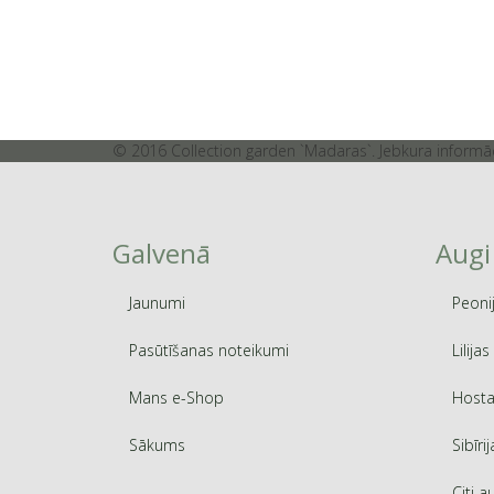
© 2016 Collection garden `Madaras`. Jebkura informāci
Galvenā
Augi
Jaunumi
Peoni
Pasūtīšanas noteikumi
Lilijas
Mans e-Shop
Hosta
Sākums
Sibīrij
Citi a