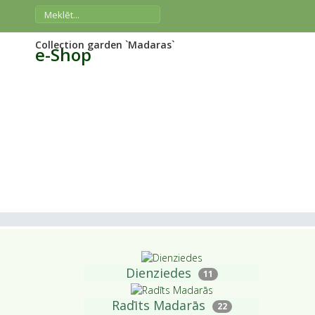
Collection garden `Madaras`
e-Shop
Dienziedes
11
Radīts Madarās
22