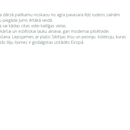
 rada dārzā patīkamu noskaņu no agra pavasara līdz rudens salnām.
du piegāde Jums ērtākā veidā.
vai kādas citas videi kaitīgas vielas.
ienkāršai un estētiskai lauku ainavai, gan modernai pilsētvidei.
šana. Lepojamies ar plašo Sibīrijas īrisu un peoniju kolekciju, kuras
liliju šķirnes ir godalgotas izstādēs Eiropā.