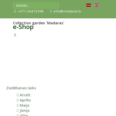
+371-26475398
info@madaras.lv
Collection garden `Madaras`
e-Shop
Ziedēšanas laiks
Atcelt
Aprīlis
Maijs
Jūnijs
Jūlijs