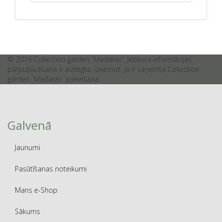
© 2016 Collection garden `Madaras`. Jebkura informācijas
pārpublicēšana ir aizliegta, izņemot, ja ir saņemta Collection
garden `Madaras `piekrišana.
Galvenā
Jaunumi
Pasūtīšanas noteikumi
Mans e-Shop
Sākums