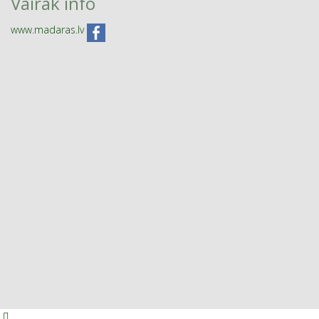
Vairāk info
www.madaras.lv