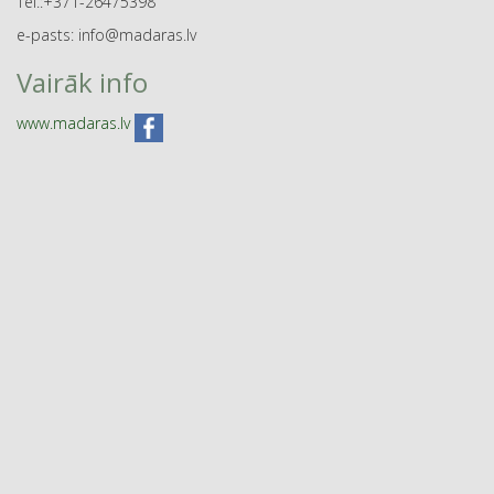
Tel.:+371-26475398
e-pasts: info@madaras.lv
Vairāk info
www.madaras.lv