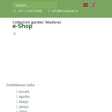
+371-26475398
info@madaras.lv
Collection garden `Madaras`
e-Shop
Ziedēšanas laiks
Atcelt
Aprīlis
Maijs
Jūnijs
Jūlijs