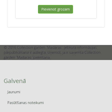
Pievienot grozam
© 2016 Collection garden `Madaras`. Jebkura informācijas
pārpublicēšana ir aizliegta, izņemot, ja ir saņemta Collection
garden `Madaras `piekrišana.
Galvenā
Jaunumi
Pasūtīšanas noteikumi