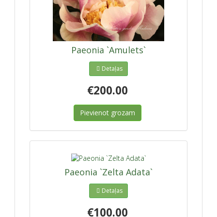
Paeonia `Amulets`
Detaļas
€200.00
Pievienot grozam
Paeonia `Zelta Adata`
Detaļas
€100.00