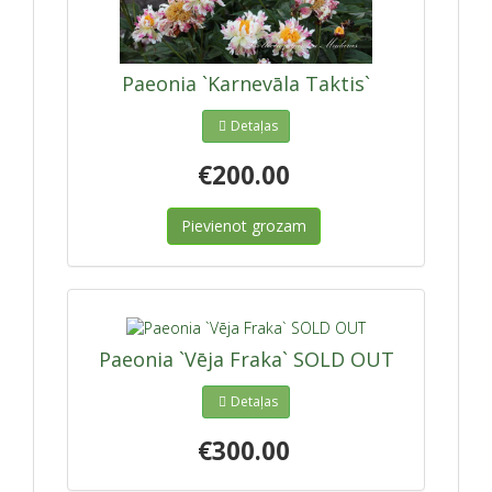
Paeonia `Karnevāla Taktis`
Detaļas
€200.00
Pievienot grozam
Paeonia `Vēja Fraka` SOLD OUT
Detaļas
€300.00