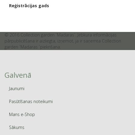
Reģistrācijas gads
© 2016 Collection garden `Madaras`. Jebkura informācijas
pārpublicēšana ir aizliegta, izņemot, ja ir saņemta Collection
garden `Madaras `piekrišana.
Galvenā
Jaunumi
Pasūtīšanas noteikumi
Mans e-Shop
Sākums