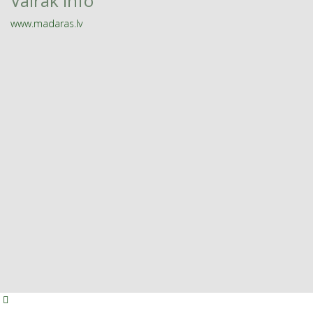
Vairāk info
www.madaras.lv