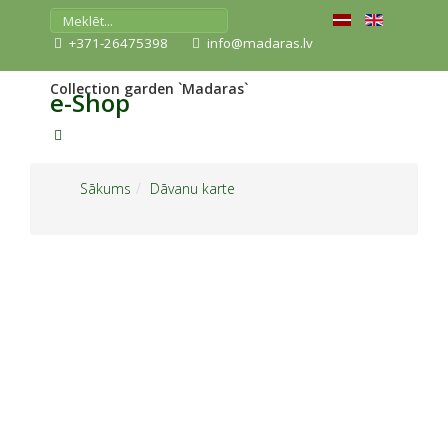
+371-26475398
info@madaras.lv
Collection garden `Madaras`
e-Shop
Sākums
Dāvanu karte