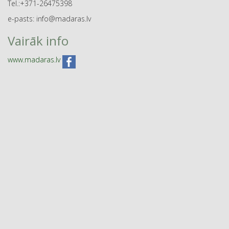
Tel.:+371-26475398
e-pasts: info@madaras.lv
Vairāk info
www.madaras.lv