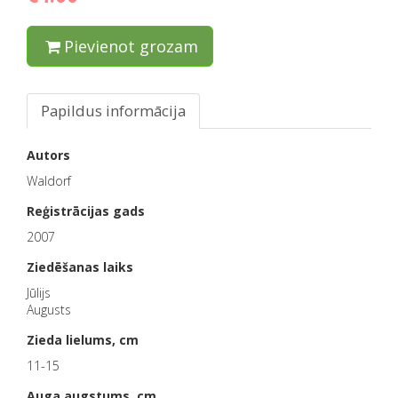
Pievienot grozam
Papildus informācija
Autors
Waldorf
Reģistrācijas gads
2007
Ziedēšanas laiks
Jūlijs
Augusts
Zieda lielums, cm
11-15
Auga augstums, cm