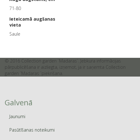
71-80
Ieteicamā augšanas
vieta
Saule
© 2016 Collection garden `Madaras`. Jebkura informācijas
pārpublicēšana ir aizliegta, izņemot, ja ir saņemta Collection
garden `Madaras `piekrišana.
Galvenā
Jaunumi
Pasūtīšanas noteikumi