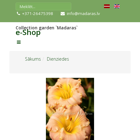
+371-26475398
info@madaras.lv
Collection garden `Madaras`
e-Shop
Sākums
Dienziedes