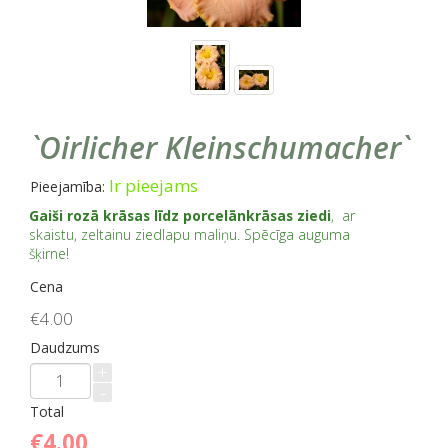
`Oirlicher Kleinschumacher`
Ir pieejams
Pieejamība:
Gaiši rozā krāsas līdz porcelānkrāsas ziedi
, ar
skaistu, zeltainu ziedlapu maliņu. Spēcīga auguma
šķirne!
Cena
€4.00
Daudzums
+
-
Total
€4.00