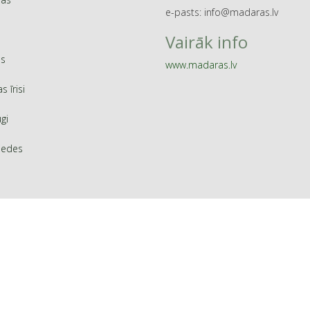
e-pasts: info@madaras.lv
Vairāk info
s
www.madaras.lv
as īrisi
ugi
iedes