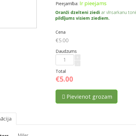
Ir pieejams
Pieejamība:
Oranži dzelteni ziedi
ar vīnsarkanu ton
pildījums visiem ziediem.
Cena
€5.00
Daudzums
+
-
Total
€5.00
Pievienot grozam
ācija
Miller
tors