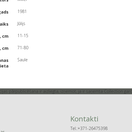
1981
gads
Jūlijs
aiks
11-15
, cm
71-80
, cm
Saule
anas
ieta
jas pārpublicēšana ir aizliegta, izņemot, ja ir saņemta Collection gar
Kontakti
Tel.:+371-26475398
jas