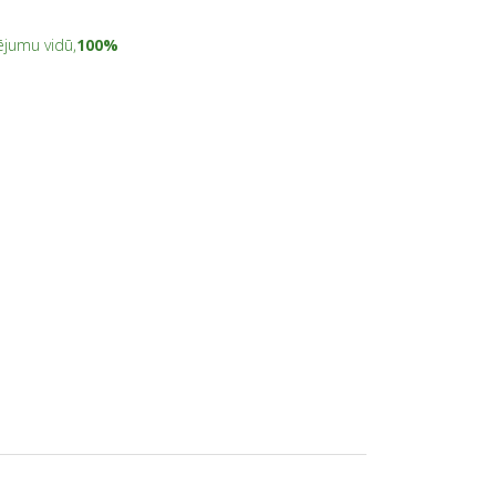
ējumu vidū,
100%