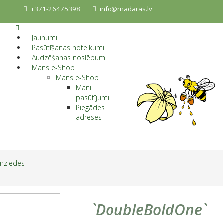
+371-26475398
info@madaras.lv
Jaunumi
Pasūtīšanas noteikumi
Audzēšanas noslēpumi
Mans e-Shop
Mans e-Shop
Mani
pasūtījumi
Piegādes
adreses
enziedes
`DoubleBoldOne`