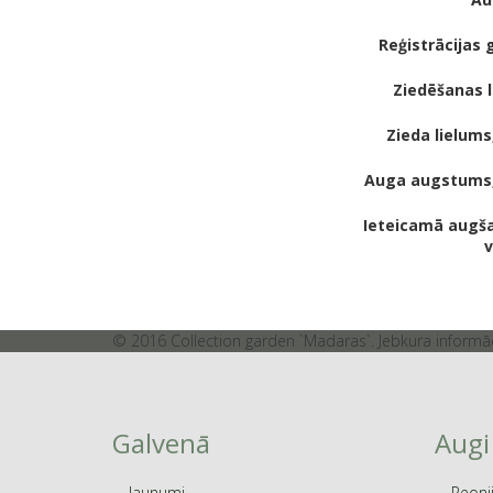
Reģistrācijas 
Ziedēšanas l
Zieda lielums
Auga augstums
Ieteicamā augš
v
© 2016 Collection garden `Madaras`. Jebkura informāci
Galvenā
Augi
Jaunumi
Peoni