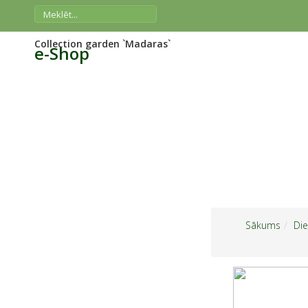
Collection garden `Madaras`
e-Shop
Sākums
Di