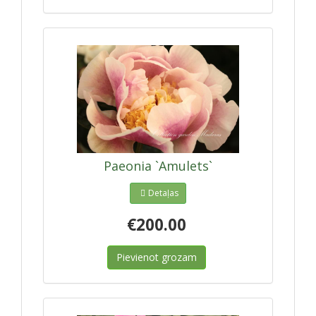
Paeonia `Amulets`
Detaļas
€200.00
Pievienot grozam