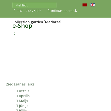
+371-26475398
info@madaras.lv
Collection garden `Madaras`
e-Shop
Ziedēšanas laiks
Atcelt
Aprīlis
Maijs
Jūnijs
Jūlijs