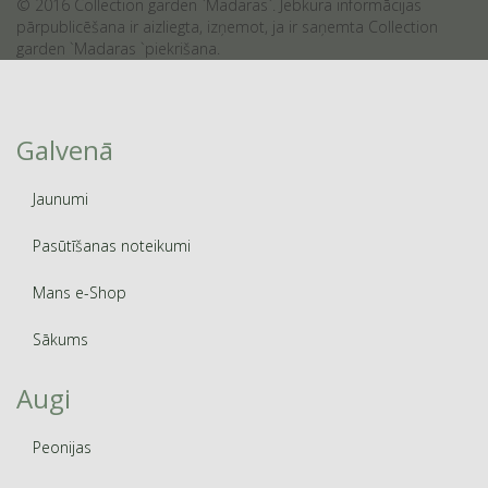
© 2016 Collection garden `Madaras`. Jebkura informācijas
pārpublicēšana ir aizliegta, izņemot, ja ir saņemta Collection
garden `Madaras `piekrišana.
Galvenā
Jaunumi
Pasūtīšanas noteikumi
Mans e-Shop
Sākums
Augi
Peonijas