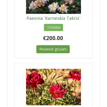
Paeonia `Karnevāla Taktis`
Detaļas
€200.00
Pievienot grozam