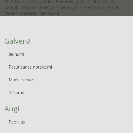
© 2016 Collection garden `Madaras`. Jebkura informācijas
pārpublicēšana ir aizliegta, izņemot, ja ir saņemta Collection
garden `Madaras `piekrišana.
Galvenā
Jaunumi
Pasūtīšanas noteikumi
Mans e-Shop
Sākums
Augi
Peonijas