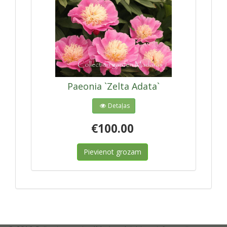
Paeonia `Zelta Adata`
Detaļas
€100.00
Pievienot grozam