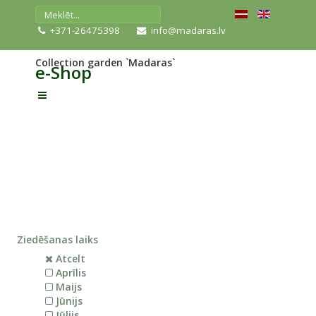
+371-26475398
info@madaras.lv
Collection garden `Madaras`
e-Shop
Ziedēšanas laiks
Atcelt
Aprīlis
Maijs
Jūnijs
Jūlijs