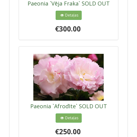
Paeonia `Vēja Fraka` SOLD OUT
Detaļas
€300.00
Paeonia `Afrodīte` SOLD OUT
Detaļas
€250.00