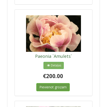
Paeonia `Amulets`
Detaļas
€200.00
Pievienot grozam