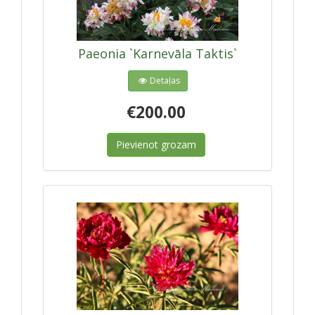
Paeonia `Karnevāla Taktis`
Detaļas
€200.00
Pievienot grozam