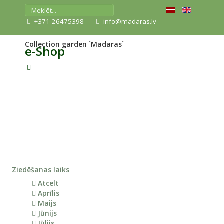
+371-26475398
info@madaras.lv
Collection garden `Madaras`
e-Shop
Ziedēšanas laiks
Atcelt
Aprīlis
Maijs
Jūnijs
Jūlijs