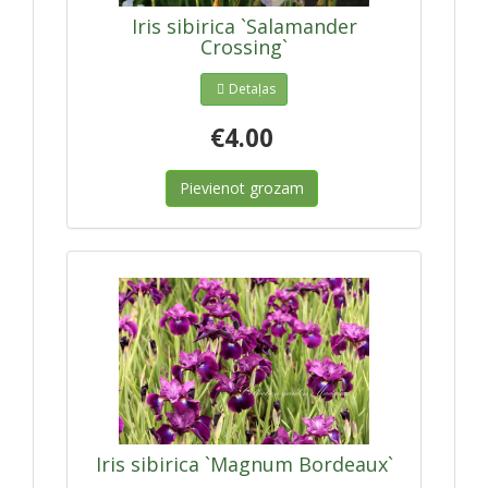
Iris sibirica `Salamander
Crossing`
Detaļas
€4.00
Pievienot grozam
Iris sibirica `Magnum Bordeaux`