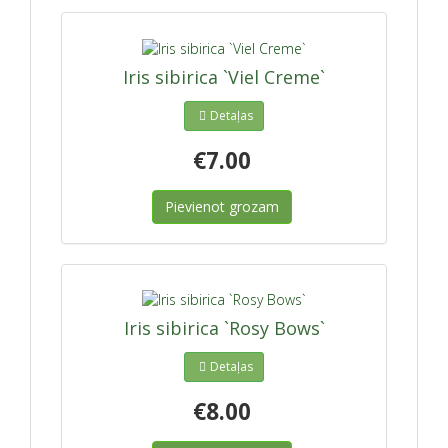
Iris sibirica `Viel Creme`
Detaļas
€7.00
Pievienot grozam
Iris sibirica `Rosy Bows`
Detaļas
€8.00