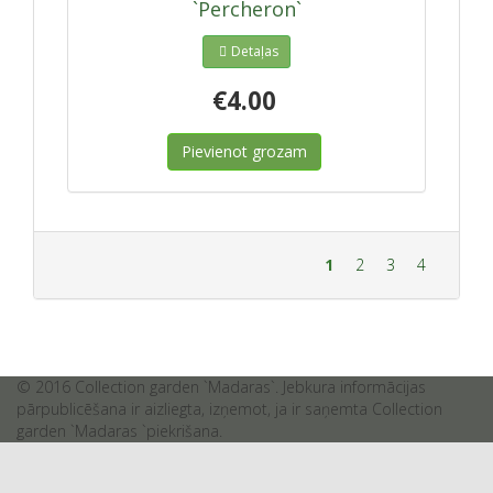
`Percheron`
Detaļas
€4.00
Pievienot grozam
1
2
3
4
© 2016 Collection garden `Madaras`. Jebkura informācijas
pārpublicēšana ir aizliegta, izņemot, ja ir saņemta Collection
garden `Madaras `piekrišana.