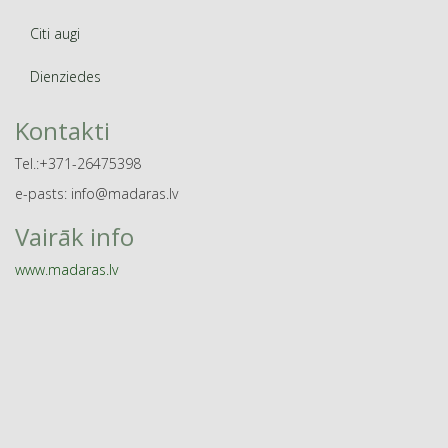
Citi augi
Dienziedes
Kontakti
Tel.:+371-26475398
e-pasts: info@madaras.lv
Vairāk info
www.madaras.lv