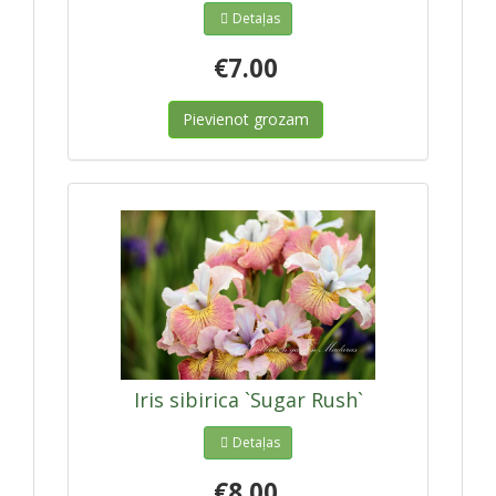
Detaļas
€7.00
Pievienot grozam
Iris sibirica `Sugar Rush`
Detaļas
€8.00