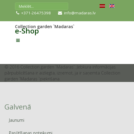
+371-26475398
info@madaras.lv
Collection garden `Madaras`
e-Shop
© 2016 Collection garden `Madaras`. Jebkura informācijas
pārpublicēšana ir aizliegta, izņemot, ja ir saņemta Collection
garden `Madaras `piekrišana.
Galvenā
Jaunumi
Pasūtīšanas noteikumi